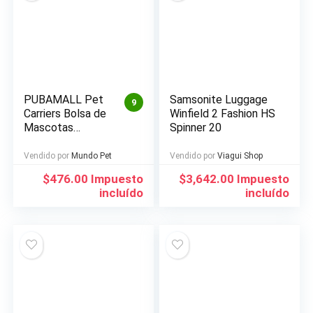
PUBAMALL Pet
Samsonite Luggage
9
Carriers Bolsa de
Winfield 2 Fashion HS
Mascotas
Spinner 20
Plegable portátil
para Perros y
Vendido por
Mundo Pet
Vendido por
Viagui Shop
Gatos
$
476.00
Impuesto
$
3,642.00
Impuesto
incluído
incluído