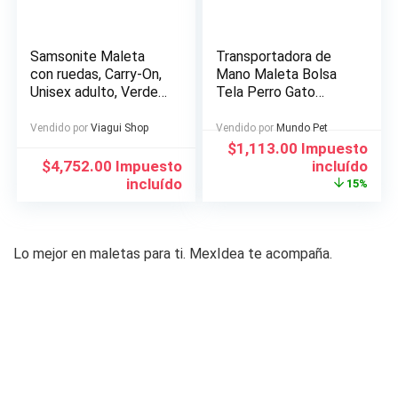
Samsonite Maleta
Transportadora de
con ruedas, Carry-On,
Mano Maleta Bolsa
Unisex adulto, Verde
Tela Perro Gato
azulado, 50 cm
Mediano
Vendido por
Viagui Shop
Vendido por
Mundo Pet
El
El
$
1,113.00
Impuesto
precio
precio
$
4,752.00
Impuesto
incluído
original
actual
incluído
15%
era:
es:
$1,308.00.
$1,113.00.
Lo mejor en maletas para ti. MexIdea te acompaña.