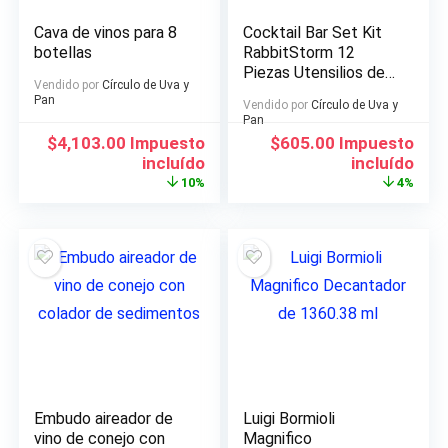
Cava de vinos para 8
Cocktail Bar Set Kit
botellas
RabbitStorm 12
Piezas Utensilios de
Vendido por
Círculo de Uva y
Bar
Pan
Vendido por
Círculo de Uva y
Pan
El
El
El
El
$
4,103.00
Impuesto
$
605.00
Impuesto
precio
precio
precio
precio
incluído
incluído
original
actual
original
actual
10%
4%
era:
es:
era:
es:
$4,558.00.
$4,103.00.
$632.00.
$605.00.
Embudo aireador de
Luigi Bormioli
vino de conejo con
Magnifico