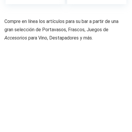
era:
es:
$776.00.
$658.00.
Compre en línea los artículos para su bar a partir de una
gran selección de Portavasos, Frascos, Juegos de
Accesorios
para Vino, Destapadores y más.