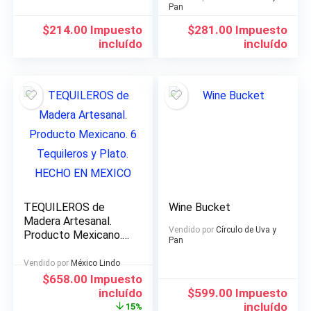
Pan
$
214.00
Impuesto
$
281.00
Impuesto
incluído
incluído
TEQUILEROS de
Wine Bucket
Madera Artesanal.
Vendido por
Círculo de Uva y
Producto Mexicano. 6
Pan
Tequileros y Plato.
HECHO EN MEXICO
Vendido por
México Lindo
El
El
$
658.00
Impuesto
precio
precio
incluído
$
599.00
Impuesto
original
actual
incluído
15%