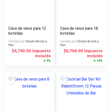
Cava de vinos para 12
Cava de vinos para 18
botellas
botellas
Vendido por
Círculo de Uva y
Vendido por
Círculo de Uva y
Pan
Pan
El
El
El
El
$
4,740.00
Impuesto
$
6,768.00
Impuesto
precio
precio
precio
precio
incluído
incluído
original
actual
original
actual
9%
10%
era:
es:
era:
es:
$5,208.00.
$4,740.00.
$7,548.00.
$6,768.00.