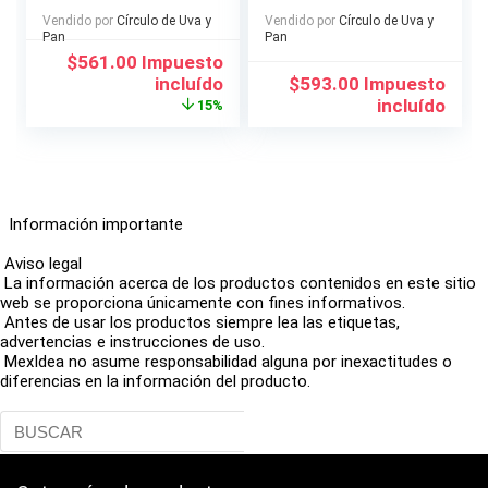
Hostess, o Delantal
tratada con cera
Vendido por
Círculo de Uva y
Vendido por
Círculo de Uva y
para Carne Asada
grado alimenticio.
Pan
Pan
El
El
$
561.00
Impuesto
precio
precio
incluído
$
593.00
Impuesto
original
actual
incluído
15%
era:
es:
$658.00.
$561.00.
Información importante
Aviso legal
La información acerca de los productos contenidos en este sitio
web se proporciona únicamente con fines informativos.
Antes de usar los productos siempre lea las etiquetas,
advertencias e instrucciones de uso.
MexIdea no asume responsabilidad alguna por inexactitudes o
diferencias en la información del producto.