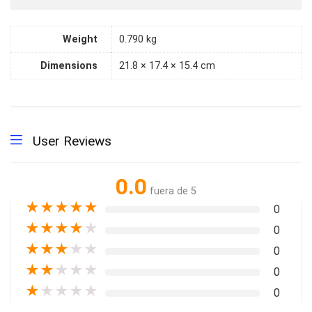
Weight
0.790 kg
Dimensions
21.8 × 17.4 × 15.4 cm
User Reviews
0.0
fuera de 5
★
★
★
★
★
0
★
★
★
★
★
0
★
★
★
★
★
0
★
★
★
★
★
0
★
★
★
★
★
0