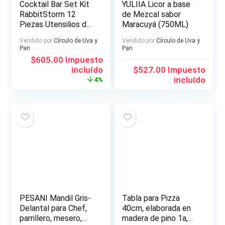
Cocktail Bar Set Kit
YULIIA Licor a base
RabbitStorm 12
de Mezcal sabor
Piezas Utensilios de
Maracuyá (750ML)
Bar
Vendido por
Círculo de Uva y
Vendido por
Círculo de Uva y
Pan
Pan
El
El
$
605.00
Impuesto
precio
precio
incluído
$
527.00
Impuesto
original
actual
incluído
4%
era:
es:
$632.00.
$605.00.
PESANI Mandil Gris-
Tabla para Pizza
Delantal para Chef,
40cm, elaborada en
parrillero, mesero,
madera de pino 1a,