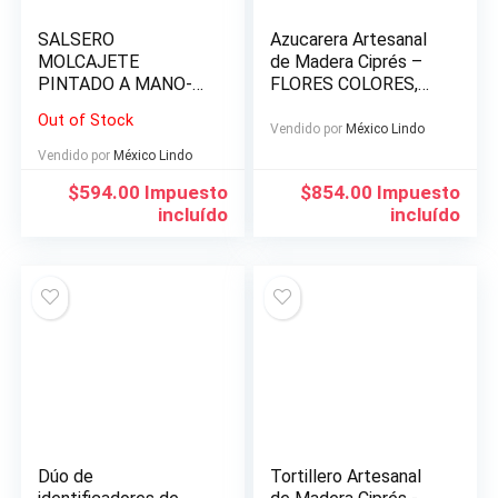
SALSERO
Azucarera Artesanal
MOLCAJETE
de Madera Ciprés –
PINTADO A MANO-
FLORES COLORES,
artesanías de madera
PINTADO A MANO-.
Out of Stock
sólida. Producto de
Capacidad 600
Vendido por
México Lindo
Chiapas. HECHO EN
gramos. HECHO EN
Vendido por
México Lindo
MEXICO
MEXICO
$
594.00
Impuesto
$
854.00
Impuesto
incluído
incluído
Dúo de
Tortillero Artesanal