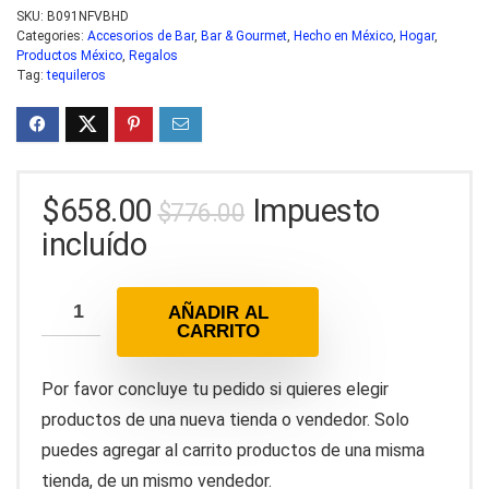
SKU:
B091NFVBHD
Categories:
Accesorios de Bar
,
Bar & Gourmet
,
Hecho en México
,
Hogar
,
Productos México
,
Regalos
Tag:
tequileros
El
El
$
658.00
Impuesto
$
776.00
precio
precio
incluído
original
actual
era:
es:
AÑADIR AL
$776.00.
$658.00.
CARRITO
Por favor concluye tu pedido si quieres elegir
productos de una nueva tienda o vendedor. Solo
puedes agregar al carrito productos de una misma
tienda, de un mismo vendedor.