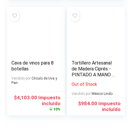
Cava de vinos para 8
Tortillero Artesanal
botellas
de Madera Ciprés -
PINTADO A MANO –
Vendido por
Círculo de Uva y
HECHO EN MEXICO
Pan
Out of Stock
Vendido por
México Lindo
El
El
$
4,103.00
Impuesto
precio
precio
incluído
$
984.00
Impuesto
original
actual
incluído
10%
era:
es:
$4,558.00.
$4,103.00.