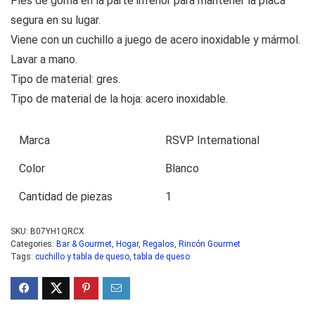
Pies de goma en la parte inferior para mantener la placa
segura en su lugar.
Viene con un cuchillo a juego de acero inoxidable y mármol.
Lavar a mano.
Tipo de material: gres.
Tipo de material de la hoja: acero inoxidable.
Marca
RSVP International
Color
Blanco
Cantidad de piezas
1
SKU:
B07YH1QRCX
Categories:
Bar & Gourmet
,
Hogar
,
Regalos
,
Rincón Gourmet
Tags:
cuchillo y tabla de queso
,
tabla de queso