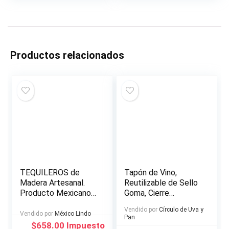
Productos relacionados
TEQUILEROS de
Tapón de Vino,
Madera Artesanal.
Reutilizable de Sello
Producto Mexicano.
Goma, Cierre
6 Tequileros y Plato.
Hermético, 2 piezas
Vendido por
Círculo de Uva y
HECHO EN MEXICO
Vendido por
México Lindo
Pan
El
El
$
658.00
Impuesto