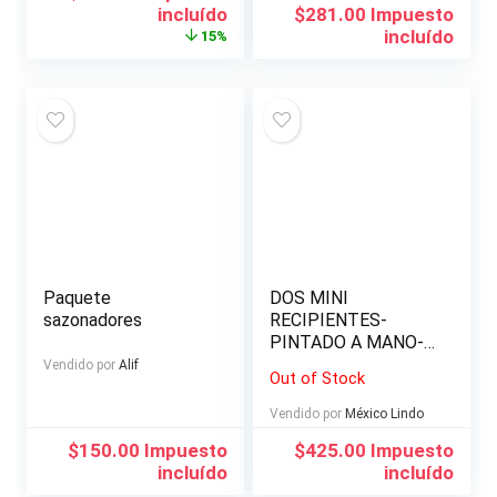
precio
precio
incluído
$
281.00
Impuesto
original
actual
incluído
15%
era:
es:
$776.00.
$658.00.
Paquete
DOS MINI
sazonadores
RECIPIENTES-
PINTADO A MANO-.
Producto Mexicano.
Vendido por
Alif
Out of Stock
Artesanías y
Souvenirs
Vendido por
México Lindo
Mexicanos. HECHO
$
150.00
Impuesto
$
425.00
Impuesto
EN MEXICO
incluído
incluído