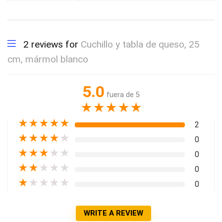
2 reviews for
Cuchillo y tabla de queso, 25
cm, mármol blanco
5.0
fuera de 5
★
★
★
★
★
★
★
★
★
★
2
★
★
★
★
★
0
★
★
★
★
★
0
★
★
★
★
★
0
★
★
★
★
★
0
WRITE A REVIEW