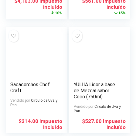
El
El
El
El
$
4,103.00
Impuesto
$
561.00
Impuesto
precio
precio
precio
precio
incluído
incluído
original
actual
original
actual
10%
15%
era:
es:
era:
es:
$4,558.00.
$4,103.00.
$658.00.
$561.00.
Sacacorchos Chef
YULIIA Licor a base
Craft
de Mezcal sabor
Coco (750ml)
Vendido por
Círculo de Uva y
Pan
Vendido por
Círculo de Uva y
Pan
$
214.00
Impuesto
$
527.00
Impuesto
incluído
incluído