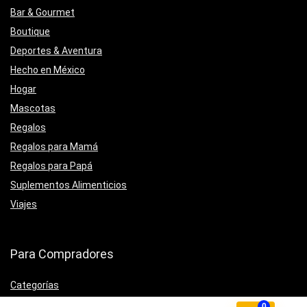
Bar & Gourmet
Boutique
Deportes & Aventura
Hecho en México
Hogar
Mascotas
Regalos
Regalos para Mamá
Regalos para Papá
Suplementos Alimenticios
Viajes
Para Compradores
Categorías
Promociones
0