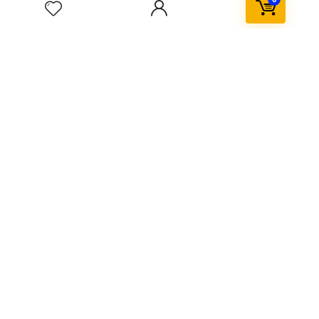
Tiendas
Registro en MexIdea
Mi cuenta
Pedidos
FAQ – Preguntas Frecuentes
Formas de Pago
Proceso de Compra
Seguridad de tus datos
Devoluciones y Garantías
Contacto
Políticas del Market Place
Aviso de Privacidad
Términos y Condiciones
Política de Reembolso
Política de Devoluciones