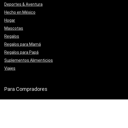
Deportes & Aventura
Hecho en México
Hogar
Mascotas
Regalos
Regalos para Mamá
Regalos para Papá
Suplementos Alimenticios
Viajes
Para Compradores
Categorías
Promociones
Tiendas
Registro en MexIdea