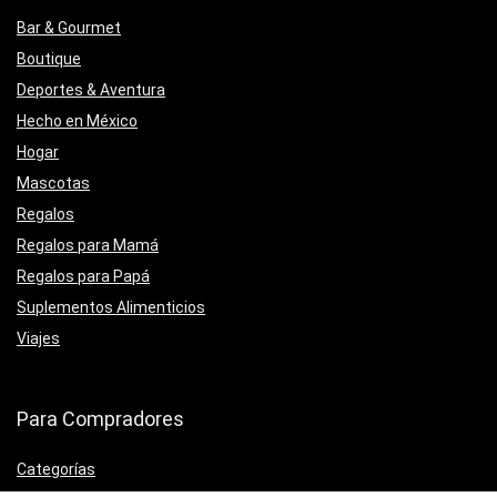
Bar & Gourmet
Boutique
Deportes & Aventura
Hecho en México
Hogar
Mascotas
Regalos
Regalos para Mamá
Regalos para Papá
Suplementos Alimenticios
Viajes
Para Compradores
Categorías