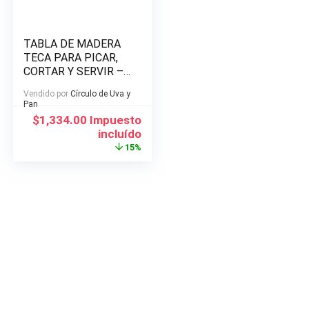
TABLA DE MADERA
TECA PARA PICAR,
CORTAR Y SERVIR –
30X40X4cm
Vendido por
Círculo de Uva y
Pan
El
El
$
1,334.00
Impuesto
precio
precio
incluído
original
actual
15%
era:
es:
$1,568.00.
$1,334.00.