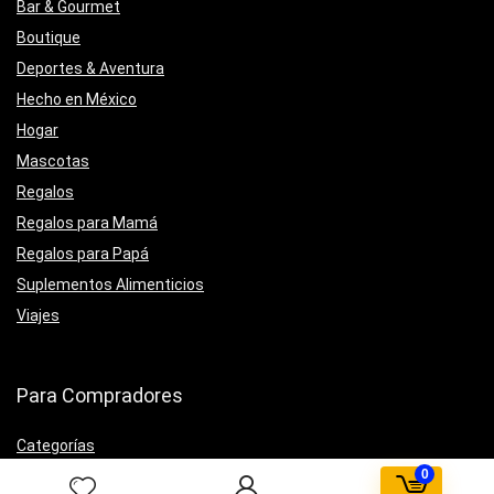
Bar & Gourmet
Boutique
Deportes & Aventura
Hecho en México
Hogar
Mascotas
Regalos
Regalos para Mamá
Regalos para Papá
Suplementos Alimenticios
Viajes
Para Compradores
Categorías
0
Promociones