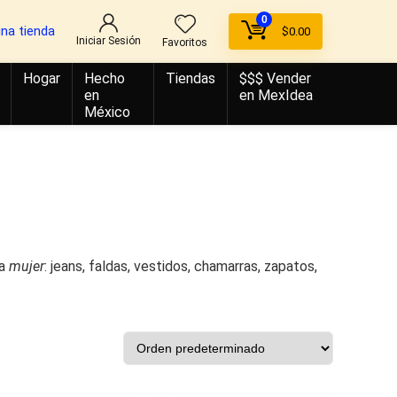
0
una tienda
$
0.00
Iniciar Sesión
Favoritos
Hogar
Hecho
Tiendas
$$$ Vender
en
en MexIdea
México
ra
mujer
: jeans, faldas, vestidos, chamarras, zapatos,