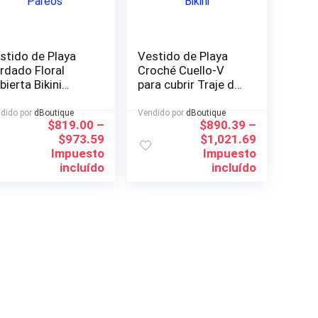
stido de Playa
Vestido de Playa
rdado Floral
Croché Cuello-V
bierta Bikini
para cubrir Traje de
misola y Pareos
Baño o Bikini
dido por
dBoutique
Vendido por
dBoutique
$
819.00
–
$
890.39
–
$
973.59
$
1,021.69
Impuesto
Impuesto
incluído
incluído