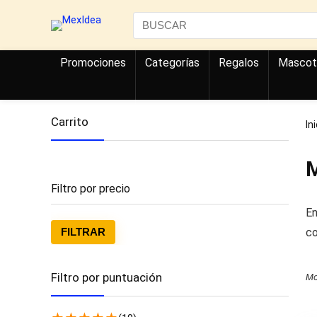
Search
for:
Promociones
Categorías
Regalos
Mascot
Carrito
In
M
Filtro por precio
En
Precio
Precio
FILTRAR
c
mínim
máxim
Filtro por puntuación
Mo