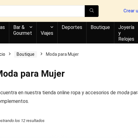
Crear 
as
Bar &
Deportes
Boutique
Joyería
Gourmet
Viajes
y
Relojes
icio
Boutique
Moda para Mujer
oda para Mujer
cuentra en nuestra tienda online ropa y accesorios de
moda
pa
omplementos.
o
o
strando los 12 resultados