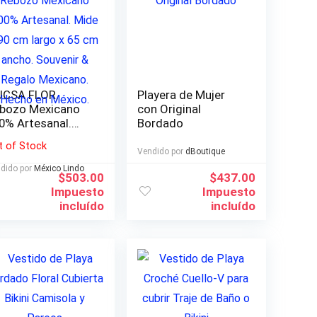
UCSA FLOR,
Playera de Mujer
bozo Mexicano
con Original
0% Artesanal.
Bordado
de 190 cm largo x
t of Stock
 cm ancho.
Vendido por
dBoutique
uvenir & Regalo
dido por
México Lindo
$
503.00
$
437.00
xicano. Hecho en
Impuesto
Impuesto
xico.
incluído
incluído