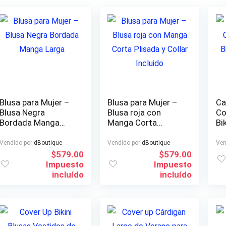
Blusa para Mujer –
Blusa para Mujer –
Cam
Blusa Negra
Blusa roja con
Co
Bordada Manga
Manga Corta
Bi
Larga
Plisada y Collar
Ba
Incluido
Vendido por
dBoutique
Vendido por
dBoutique
Ven
$
579.00
$
579.00
Impuesto
Impuesto
incluído
incluído