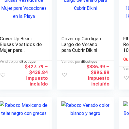
Cover Up Bikini
Cover up Cárdigan
FI
Blusas Vestidos de
Largo de Verano
Re
Mujer para
para Cubrir Bikini
10
Vacaciones en la
Mi
Ou
Playa
65
Vendido por
dBoutique
Vendido por
dBoutique
$
427.79
–
$
886.49
–
So
Ven
$
438.84
$
896.89
Me
Impuesto
Impuesto
Mé
incluído
incluído