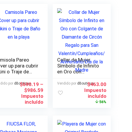
isola Pareo
Collar de Mujer
ver up para cubrir
Símbolo de Infinito
kini o Traje de
en Oro con
ño en la playa
Colgante de
Diamante de Circón
El
El
dido por
dBoutique
$
690.19
–
Vendido por
dBoutique
$
463.00
Regalo para San
precio
precio
$
986.59
Impuesto
Valentín/Cumpleañ
original
actual
Impuesto
incluído
os/Aniversario/Día
era:
es:
incluído
56%
de la Madre
$1,048.00.
$463.00.