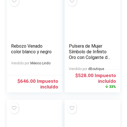
Rebozo Venado
Pulsera de Mujer
color blanco y negro
Símbolo de Infinito
Oro con Colgante de
Diamante de CZ
Vendido por
México Lindo
Vendido por
dBoutique
El
El
$
528.00
Impuesto
precio
precio
$
646.00
Impuesto
incluído
original
actual
incluído
33%
era:
es:
$788.00.
$528.00.