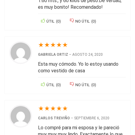
1.60 mts., y 60 kilos de peso.De verdad,
es muy bonito! Recomendado!
ÚTIL
(
0
)
NO ÚTIL
(
0
)
★
★
★
★
★
GABRIELA ORTIZ
–
AGOSTO 24, 2020
Esta muy cómodo. Yo lo estoy usando
como vestido de casa
ÚTIL
(
0
)
NO ÚTIL
(
0
)
★
★
★
★
★
CARLOS TREVIÑO
–
SEPTIEMBRE 6, 2020
Lo compré para mi esposa y le pareció
muy muy muy lindo. Exactamente lo que