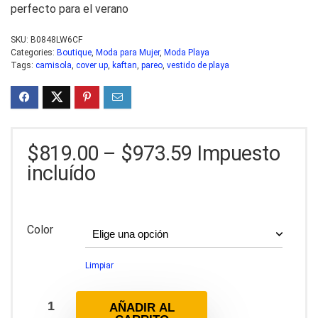
perfecto para el verano
SKU:
B0848LW6CF
Categories:
Boutique
,
Moda para Mujer
,
Moda Playa
Tags:
camisola
,
cover up
,
kaftan
,
pareo
,
vestido de playa
$
819.00
–
$
973.59
Impuesto
incluído
Color
Limpiar
AÑADIR AL