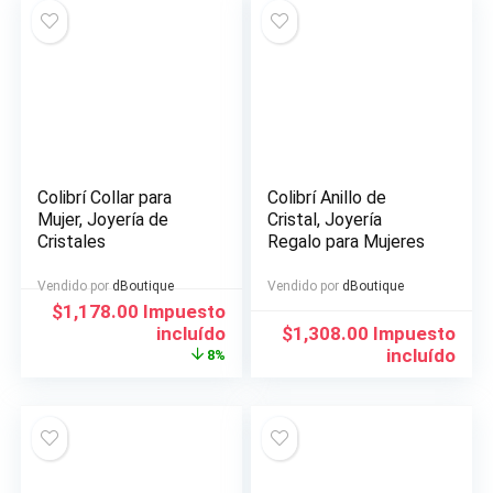
Colibrí Collar para
Colibrí Anillo de
Mujer, Joyería de
Cristal, Joyería
Cristales
Regalo para Mujeres
Vendido por
dBoutique
Vendido por
dBoutique
El
El
$
1,178.00
Impuesto
precio
precio
incluído
$
1,308.00
Impuesto
original
actual
incluído
8%
era:
es:
$1,281.00.
$1,178.00.