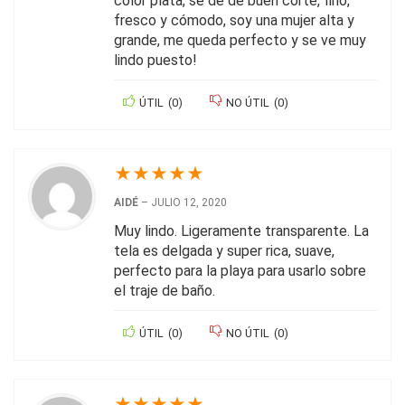
color plata, se de de buen corte, fino,
fresco y cómodo, soy una mujer alta y
grande, me queda perfecto y se ve muy
lindo puesto!
ÚTIL
(
0
)
NO ÚTIL
(
0
)
★
★
★
★
★
AIDÉ
–
JULIO 12, 2020
Muy lindo. Ligeramente transparente. La
tela es delgada y super rica, suave,
perfecto para la playa para usarlo sobre
el traje de baño.
ÚTIL
(
0
)
NO ÚTIL
(
0
)
★
★
★
★
★