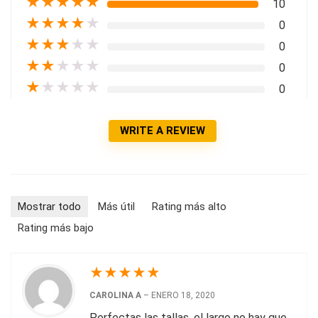
★
★
★
★
★
10
★
★
★
★
★
0
★
★
★
★
★
0
★
★
★
★
★
0
★
★
★
★
★
0
WRITE A REVIEW
Mostrar todo
Más útil
Rating más alto
Rating más bajo
★
★
★
★
★
CAROLINA A
–
ENERO 18, 2020
Perfectas las tallas, el largo no hay que