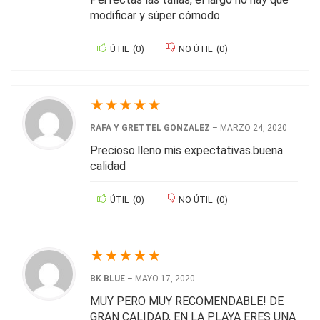
modificar y súper cómodo
ÚTIL
(
0
)
NO ÚTIL
(
0
)
★
★
★
★
★
RAFA Y GRETTEL GONZALEZ
–
MARZO 24, 2020
Precioso.lleno mis expectativas.buena
calidad
ÚTIL
(
0
)
NO ÚTIL
(
0
)
★
★
★
★
★
BK BLUE
–
MAYO 17, 2020
MUY PERO MUY RECOMENDABLE! DE
GRAN CALIDAD, EN LA PLAYA ERES UNA