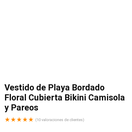
Vestido de Playa Bordado
Floral Cubierta Bikini Camisola
y Pareos
★
★
★
★
★
(
10
valoraciones de clientes)