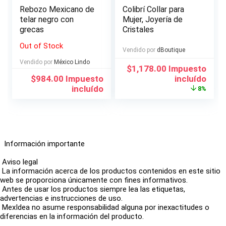
Rebozo Mexicano de
Colibrí Collar para
telar negro con
Mujer, Joyería de
grecas
Cristales
Out of Stock
Vendido por
dBoutique
Vendido por
México Lindo
El
El
$
1,178.00
Impuesto
precio
precio
$
984.00
Impuesto
incluído
original
actual
incluído
8%
era:
es:
$1,281.00.
$1,178.00.
Información importante
Aviso legal
La información acerca de los productos contenidos en este sitio
web se proporciona únicamente con fines informativos.
Antes de usar los productos siempre lea las etiquetas,
advertencias e instrucciones de uso.
MexIdea no asume responsabilidad alguna por inexactitudes o
diferencias en la información del producto.