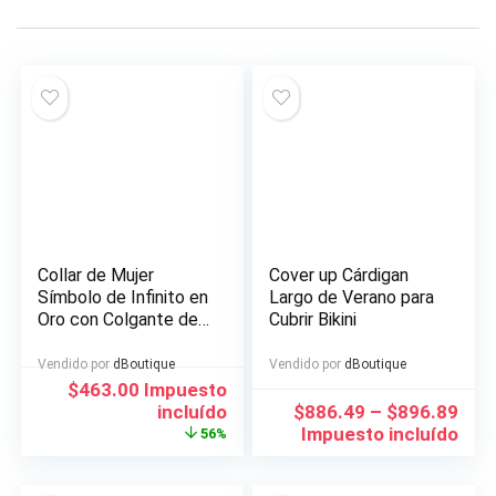
Collar de Mujer
Cover up Cárdigan
Símbolo de Infinito en
Largo de Verano para
Oro con Colgante de
Cubrir Bikini
Diamante de Circón
Regalo para San
Vendido por
dBoutique
Vendido por
dBoutique
Valentín/Cumpleaños
El
El
$
463.00
Impuesto
/Aniversario/Día de la
precio
precio
incluído
$
886.49
–
$
896.89
Madre
original
actual
Impuesto incluído
56%
era:
es:
$1,048.00.
$463.00.