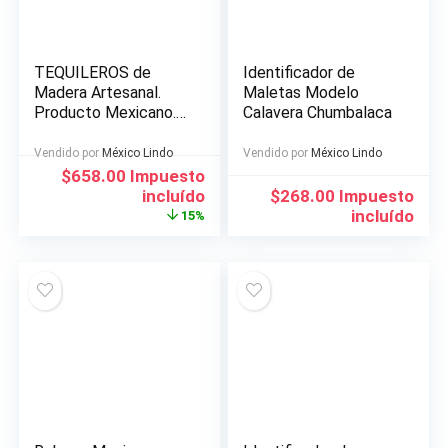
TEQUILEROS de
Identificador de
Madera Artesanal.
Maletas Modelo
Producto Mexicano. 6
Calavera Chumbalaca
Tequileros y Plato.
HECHO EN MEXICO
Vendido por
México Lindo
Vendido por
México Lindo
El
El
$
658.00
Impuesto
precio
precio
incluído
$
268.00
Impuesto
original
actual
incluído
15%
era:
es:
$776.00.
$658.00.