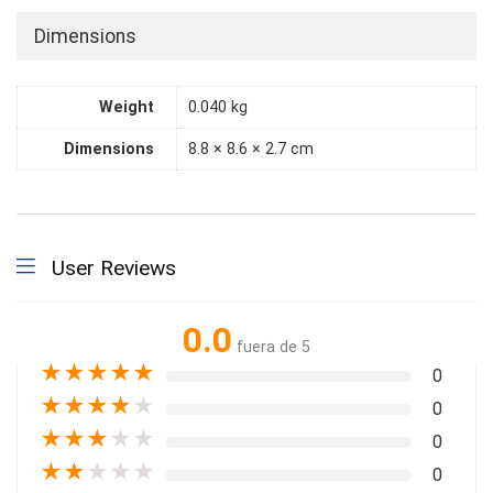
Dimensions
Weight
0.040 kg
Dimensions
8.8 × 8.6 × 2.7 cm
User Reviews
0.0
fuera de 5
★
★
★
★
★
0
★
★
★
★
★
0
★
★
★
★
★
0
★
★
★
★
★
0