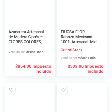
Azucarera Artesanal
FIUCSA FLOR,
de Madera Ciprés –
Rebozo Mexicano
FLORES COLORES,
100% Artesanal. Mide
PINTADO A MANO-.
190 cm largo x 65 cm
Out of Stock
Capacidad 600
ancho. Souvenir &
Vendido por
México Lindo
gramos. HECHO EN
Regalo Mexicano.
Vendido por
México Lindo
MEXICO
Hecho en México.
$
854.00
Impuesto
$
503.00
Impuesto
incluído
incluído