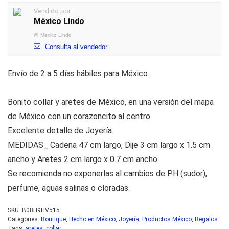
Vendido por
México Lindo
@
Mexico Lindo
Consulta al vendedor
Envío de 2 a 5 días hábiles para México.
Bonito collar y aretes de México, en una versión del mapa
de México con un corazoncito al centro.
Excelente detalle de Joyería.
MEDIDAS_ Cadena 47 cm largo, Dije 3 cm largo x 1.5 cm
ancho y Aretes 2 cm largo x 0.7 cm ancho
Se recomienda no exponerlas al cambios de PH (sudor),
perfume, aguas salinas o cloradas.
SKU:
B08H9HV515
Categories:
Boutique
,
Hecho en México
,
Joyería
,
Productos México
,
Regalos
Tags:
aretes
,
collar