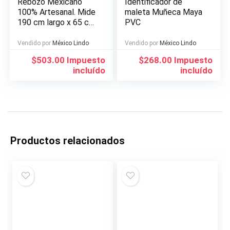
Rebozo Mexicano
Identificador de
100% Artesanal. Mide
maleta Muñeca Maya
190 cm largo x 65 cm
PVC
ancho. Hecho en
México
Vendido por
México Lindo
Vendido por
México Lindo
$
503.00
Impuesto
$
268.00
Impuesto
incluído
incluído
Productos relacionados