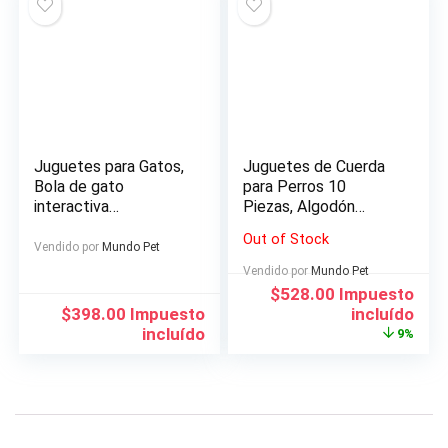
Juguetes para Gatos,
Juguetes de Cuerda
Bola de gato
para Perros 10
interactiva
Piezas, Algodón
inteligente, Nueva
Cuerda Juguete para
Out of Stock
VersiÓN 360 Grados
Cachorros Incluyendo
Vendido por
Mundo Pet
Bola Autogiratoria,
Pelota de Cuerda,
Vendido por
Mundo Pet
Juguete de Mascota
Frisbees y Anillo de
El
El
$
528.00
Impuesto
Recargable USB, Luz
Goma
precio
precio
$
398.00
Impuesto
incluído
LED Giratoria
original
actual
incluído
9%
Incorporada
era:
es:
$579.00.
$528.00.