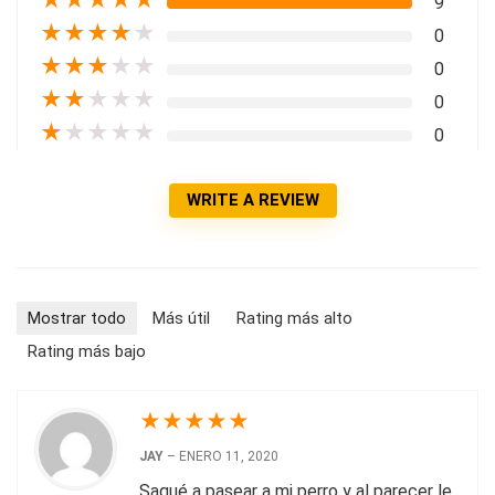
9
★
★
★
★
★
0
★
★
★
★
★
0
★
★
★
★
★
0
★
★
★
★
★
0
WRITE A REVIEW
Mostrar todo
Más útil
Rating más alto
Rating más bajo
★
★
★
★
★
JAY
–
ENERO 11, 2020
Saqué a pasear a mi perro y al parecer le