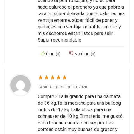
cuándo el perrito se jala, y no es para
nada caluroso el perchero ya que pobre a
raza es súper delicada con el calor es una
ventaja enorme, súper fácil de poner y
quitar, es una ventaja increíble , un clic y
mis cachorros están listos para salir.
Súper recomendable
ÚTIL
(
0
)
NO ÚTIL
(
0
)
★
★
★
★
★
TABATA
–
FEBRERO 10, 2020
Compré 3Talla grande para una dálmata
de 36 kg.Talla mediana para una bulldog
inglés de 17 kg.Talla chica para una
schnauzer de 10 kg.El material me gustó,
cada broche cuenta con seguro. Las
correas están muy buenas de grosor y