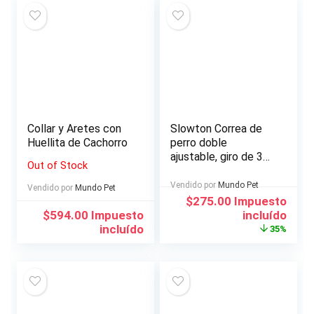
Collar y Aretes con
Slowton Correa de
Huellita de Cachorro
perro doble
ajustable, giro de 360
Out of Stock
° Sin enredo 2 perros
caminando y
Vendido por
Mundo Pet
Vendido por
Mundo Pet
entrenando con
El
El
$
275.00
Impuesto
facilidad
precio
precio
$
594.00
Impuesto
incluído
original
actual
incluído
35%
era:
es:
$424.00.
$275.00.