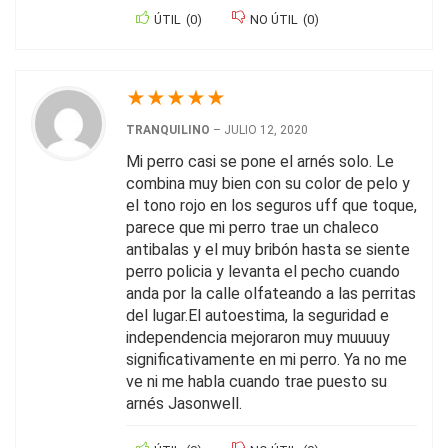
ÚTIL
(
0
)
NO ÚTIL
(
0
)
★
★
★
★
★
TRANQUILINO
–
JULIO 12, 2020
Mi perro casi se pone el arnés solo. Le
combina muy bien con su color de pelo y
el tono rojo en los seguros uff que toque,
parece que mi perro trae un chaleco
antibalas y el muy bribón hasta se siente
perro policia y levanta el pecho cuando
anda por la calle olfateando a las perritas
del lugar.El autoestima, la seguridad e
independencia mejoraron muy muuuuy
significativamente en mi perro. Ya no me
ve ni me habla cuando trae puesto su
arnés Jasonwell.