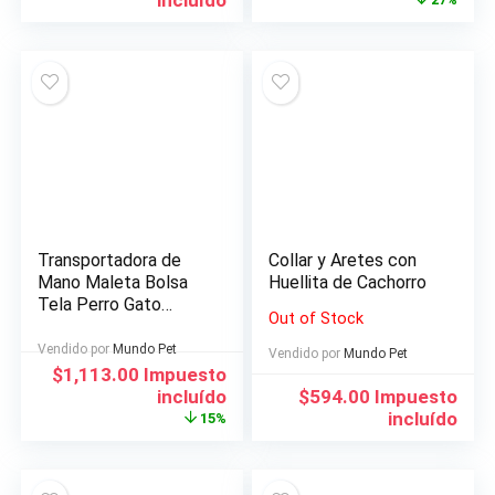
era:
es:
$293.00.
$215.00.
Transportadora de
Collar y Aretes con
Mano Maleta Bolsa
Huellita de Cachorro
Tela Perro Gato
Out of Stock
Mediano
Vendido por
Mundo Pet
Vendido por
Mundo Pet
El
El
$
1,113.00
Impuesto
precio
precio
incluído
$
594.00
Impuesto
original
actual
incluído
15%
era:
es:
$1,308.00.
$1,113.00.