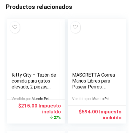
Productos relacionados
Kitty City – Tazón de
MASCRETTA Correa
comida para gatos
Manos Libres para
elevado, 2 piezas,
Pasear Perros.
cada uno tiene
Incluye
capacidad para 6.5
Cangurera/Estuche y
Vendido por
Mundo Pet
Vendido por
Mundo Pet
onzas
Porta Bote.
El
El
$
215.00
Impuesto
Excelente para
precio
precio
incluído
$
594.00
Impuesto
Entrenamiento,
original
actual
incluído
27%
Correr y Trotar con
era:
es:
tu Mascota.
$293.00.
$215.00.