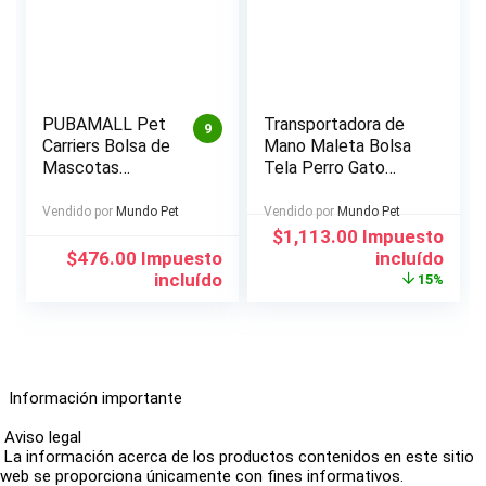
PUBAMALL Pet
Transportadora de
9
Carriers Bolsa de
Mano Maleta Bolsa
Mascotas
Tela Perro Gato
Plegable portátil
Mediano
para Perros y
Vendido por
Mundo Pet
Vendido por
Mundo Pet
Gatos
El
El
$
1,113.00
Impuesto
precio
precio
$
476.00
Impuesto
incluído
original
actual
incluído
15%
era:
es:
$1,308.00.
$1,113.00.
Información importante
Aviso legal
La información acerca de los productos contenidos en este sitio
web se proporciona únicamente con fines informativos.