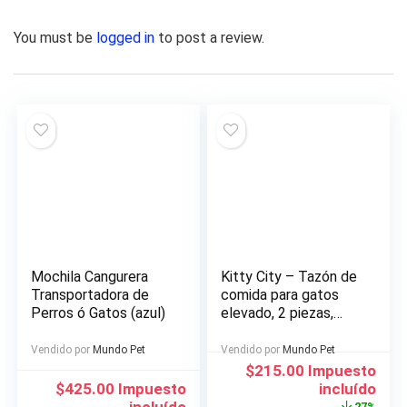
You must be
logged in
to post a review.
Mochila Cangurera
Kitty City – Tazón de
Transportadora de
comida para gatos
Perros ó Gatos (azul)
elevado, 2 piezas,
cada uno tiene
capacidad para 6.5
Vendido por
Mundo Pet
Vendido por
Mundo Pet
onzas
El
El
$
215.00
Impuesto
precio
precio
$
425.00
Impuesto
incluído
original
actual
incluído
27%