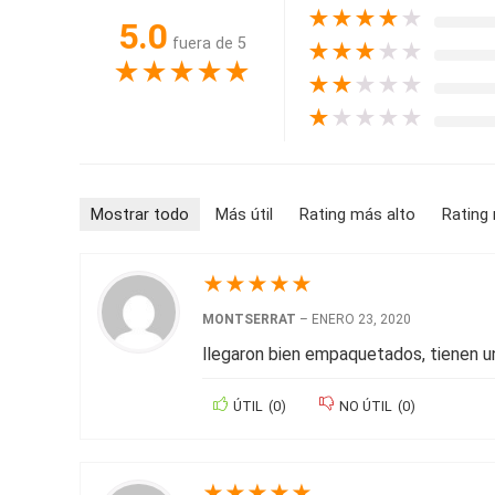
★
★
★
★
★
5.0
fuera de 5
★
★
★
★
★
★
★
★
★
★
★
★
★
★
★
★
★
★
★
★
Mostrar todo
Más útil
Rating más alto
Rating
★
★
★
★
★
MONTSERRAT
–
ENERO 23, 2020
llegaron bien empaquetados, tienen u
ÚTIL
(
0
)
NO ÚTIL
(
0
)
★
★
★
★
★