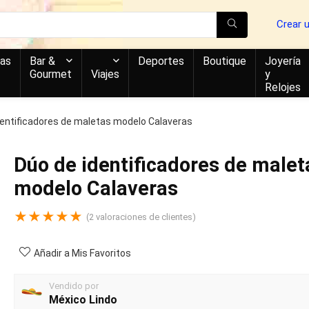
Crear 
as
Bar &
Deportes
Boutique
Joyería
Gourmet
Viajes
y
Relojes
dentificadores de maletas modelo Calaveras
Dúo de identificadores de malet
modelo Calaveras
★
★
★
★
★
(
2
valoraciones de clientes)
Añadir a Mis Favoritos
Vendido por
México Lindo