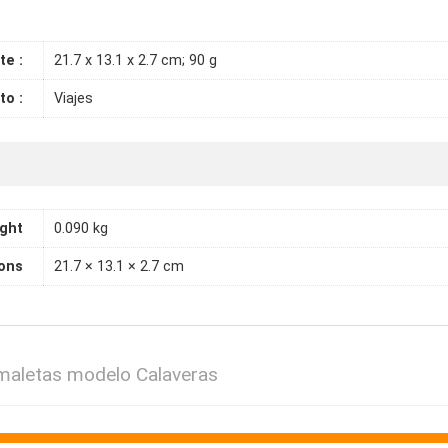
te :
21.7 x 13.1 x 2.7 cm; 90 g
o :
Viajes
ght
0.090 kg
ons
21.7 × 13.1 × 2.7 cm
 maletas modelo Calaveras