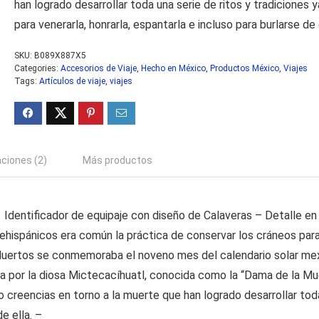
han logrado desarrollar toda una serie de ritos y tradiciones 
para venerarla, honrarla, espantarla e incluso para burlarse de 
SKU:
B089X887X5
Categories:
Accesorios de Viaje
,
Hecho en México
,
Productos México
,
Viajes
Tags:
Artículos de viaje
,
viajes
aciones (2)
Más productos
Identificador de equipaje con diseño de Calaveras – Detalle en
rehispánicos era común la práctica de conservar los cráneos para
Muertos se conmemoraba el noveno mes del calendario solar mexi
a por la diosa Mictecacíhuatl, conocida como la “Dama de la Mue
o creencias en torno a la muerte que han logrado desarrollar toda
e ella. –