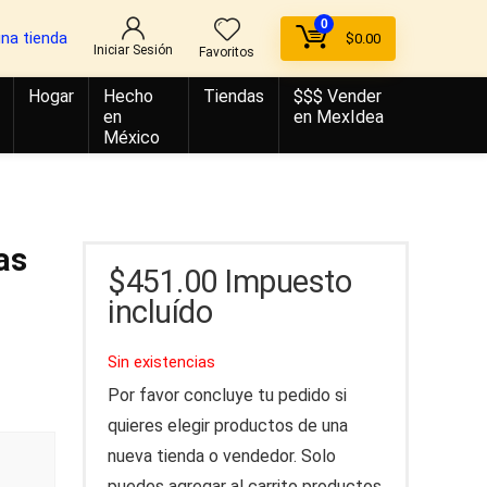
0
una tienda
$
0.00
Iniciar Sesión
Favoritos
Hogar
Hecho
Tiendas
$$$ Vender
en
en MexIdea
México
as
$
451.00
Impuesto
incluído
Sin existencias
Por favor concluye tu pedido si
quieres elegir productos de una
nueva tienda o vendedor. Solo
puedes agregar al carrito productos