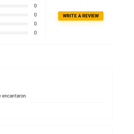
0
0
WRITE A REVIEW
0
0
e encantaron.