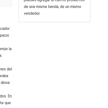
de una misma tienda, de un mismo
vendedor.
icador
spacio
omún la
s
mes del
braba
 diosa
idos. En
rte que