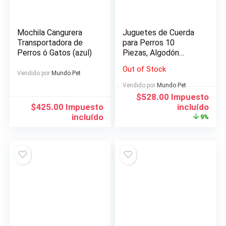
Mochila Cangurera
Juguetes de Cuerda
Transportadora de
para Perros 10
Perros ó Gatos (azul)
Piezas, Algodón
Cuerda Juguete para
Out of Stock
Cachorros Incluyendo
Vendido por
Mundo Pet
Pelota de Cuerda,
Vendido por
Mundo Pet
Frisbees y Anillo de
El
El
$
528.00
Impuesto
Goma
precio
precio
$
425.00
Impuesto
incluído
original
actual
incluído
9%
era:
es:
$579.00.
$528.00.