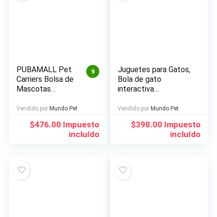
PUBAMALL Pet
Juguetes para Gatos,
9
Carriers Bolsa de
Bola de gato
Mascotas
interactiva
Plegable portátil
inteligente, Nueva
para Perros y
VersiÓN 360 Grados
Vendido por
Mundo Pet
Vendido por
Mundo Pet
Gatos
Bola Autogiratoria,
$
476.00
Impuesto
$
398.00
Impuesto
Juguete de Mascota
incluído
incluído
Recargable USB, Luz
LED Giratoria
Incorporada