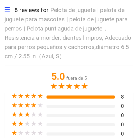
8 reviews for
Pelota de juguete | pelota de
juguete para mascotas | pelota de juguete para
perros | Pelota puntiaguda de juguete，
Resistencia a morder, dientes limpios, Adecuado
para perros pequeños y cachorros,diámetro 6.5
cm / 2.55 in（Azul, S）
5.0
fuera de 5
★
★
★
★
★
★
★
★
★
★
8
★
★
★
★
★
0
★
★
★
★
★
0
★
★
★
★
★
0
★
★
★
★
★
0