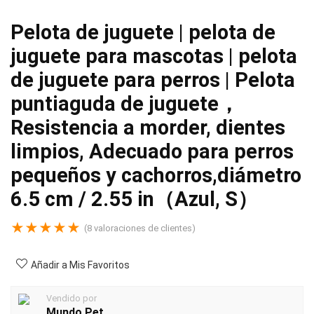
Pelota de juguete | pelota de
juguete para mascotas | pelota
de juguete para perros | Pelota
puntiaguda de juguete，
Resistencia a morder, dientes
limpios, Adecuado para perros
pequeños y cachorros,diámetro
6.5 cm / 2.55 in（Azul, S）
★
★
★
★
★
(
8
valoraciones de clientes)
Añadir a Mis Favoritos
Vendido por
Mundo Pet