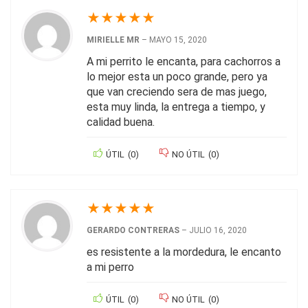
★
★
★
★
★
MIRIELLE MR
–
MAYO 15, 2020
A mi perrito le encanta, para cachorros a
lo mejor esta un poco grande, pero ya
que van creciendo sera de mas juego,
esta muy linda, la entrega a tiempo, y
calidad buena.
ÚTIL
(
0
)
NO ÚTIL
(
0
)
★
★
★
★
★
GERARDO CONTRERAS
–
JULIO 16, 2020
es resistente a la mordedura, le encanto
a mi perro
ÚTIL
(
0
)
NO ÚTIL
(
0
)