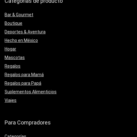
Categorías de producto
Bar & Gourmet
Boutique
Deportes & Aventura
Hecho en México
Hogar
Mascotas
Regalos
Regalos para Mamá
Regalos para Papá
Suplementos Alimenticios
Viajes
Para Compradores
Categorías