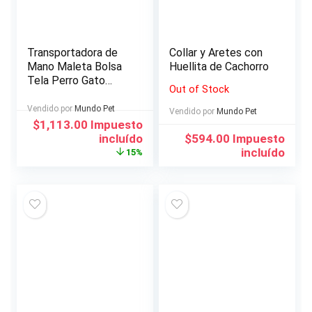
Transportadora de
Collar y Aretes con
Mano Maleta Bolsa
Huellita de Cachorro
Tela Perro Gato
Out of Stock
Mediano
Vendido por
Mundo Pet
Vendido por
Mundo Pet
El
El
$
1,113.00
Impuesto
precio
precio
incluído
$
594.00
Impuesto
original
actual
incluído
15%
era:
es:
$1,308.00.
$1,113.00.