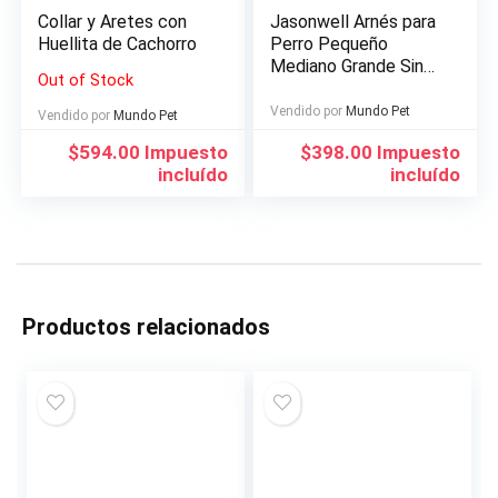
Collar y Aretes con
Jasonwell Arnés para
Huellita de Cachorro
Perro Pequeño
Mediano Grande Sin
Out of Stock
Tirones Pechera para
Perro con 1.2m
Vendido por
Mundo Pet
Vendido por
Mundo Pet
Correa y Mango de
$
594.00
Impuesto
$
398.00
Impuesto
Control
incluído
incluído
Productos relacionados