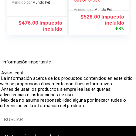
para Perros y
Cachorros
Vendido por
Mundo Pet
Gatos
Incluyendo Pelota
Vendido por
Mundo Pet
de Cuerda, Frisbees y
El
El
$
528.00
Impuesto
Anillo de Goma
precio
precio
$
476.00
Impuesto
incluído
original
actual
incluído
9%
era:
es:
$579.00.
$528.00.
Información importante
Aviso legal
La información acerca de los productos contenidos en este sitio
web se proporciona únicamente con fines informativos.
Antes de usar los productos siempre lea las etiquetas,
advertencias e instrucciones de uso.
MexIdea no asume responsabilidad alguna por inexactitudes o
diferencias en la información del producto.