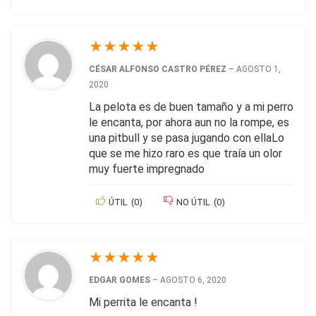
★
★
★
★
★
CÉSAR ALFONSO CASTRO PÉREZ
–
AGOSTO 1,
2020
La pelota es de buen tamaño y a mi perro
le encanta, por ahora aun no la rompe, es
una pitbull y se pasa jugando con ellaLo
que se me hizo raro es que traía un olor
muy fuerte impregnado
ÚTIL
(
0
)
NO ÚTIL
(
0
)
★
★
★
★
★
EDGAR GOMES
–
AGOSTO 6, 2020
Mi perrita le encanta !