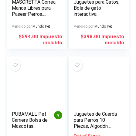
MASCRETTA Correa
Juguetes para Gatos,
Manos Libres para
Bola de gato
Pasear Perros.
interactiva
Incluye
inteligente, Nueva
Cangurera/Estuche y
VersiÓN 360 Grados
Vendido por
Mundo Pet
Vendido por
Mundo Pet
Porta Bote.
Bola Autogiratoria,
$
594.00
Impuesto
$
398.00
Impuesto
Excelente para
Juguete de Mascota
incluído
incluído
Entrenamiento,
Recargable USB, Luz
Correr y Trotar con
LED Giratoria
tu Mascota.
Incorporada
PUBAMALL Pet
Juguetes de Cuerda
9
Carriers Bolsa de
para Perros 10
Mascotas
Piezas, Algodón
Plegable portátil
Cuerda Juguete para
Out of Stock